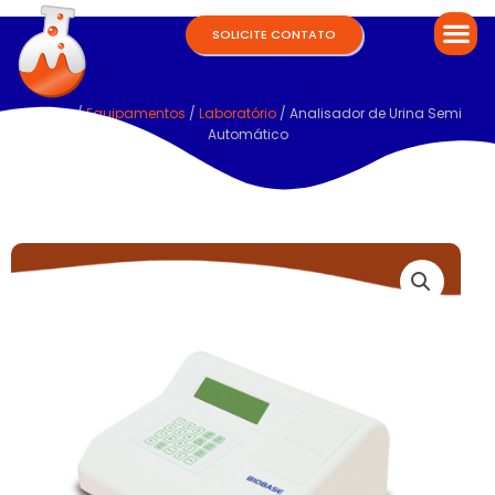
SOLICITE CONTATO
Home
/
Equipamentos
/
Laboratório
/ Analisador de Urina Semi
Automático