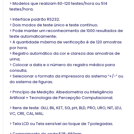
> Modelos que realizam 60-120 testes/hora ou 514
testes/hora;
> Interface padrão RS232;
> Dois modos de teste único e teste contínuo;
> Pode manter um reconhecimento de 1000 resultados de
teste automaticamente;
> A quantidade máxima de verificação é de 120 amostras
por hora;
> Registro automático da cor e clareza das amostras de
urina;
> Colocar a data e o número do registro médico para
consulta;
> Selecionar o formato da impressora do sistema “+/-” ou
do sistema de figuras;
> Princípio de Medição: Albedometria ou Inteligência
Artificial + Tecnologia de Percepção Computacional;
> Itens de teste: GLU, BIL, KET, SG, pH, BLD, PRO, URO, NIT, LEU,
VC, CRE, CAL, MAL;
> Tela LCD ou Tela sensível ao toque de 7 polegadas;
> Comprimento de onda 525~660nm;