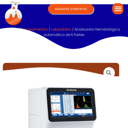
SOLICITE CONTATO
Home
/
Equipamentos
/
Laboratório
/ Analisador Hematológico
Automático de 5 Partes