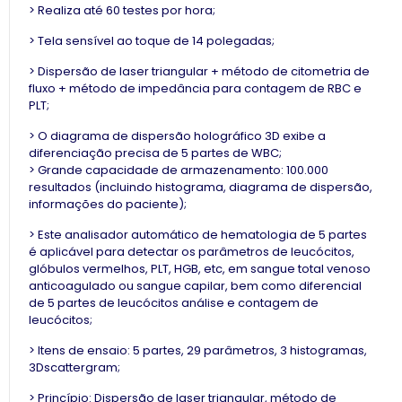
> Realiza até 60 testes por hora;
> Tela sensível ao toque de 14 polegadas;
> Dispersão de laser triangular + método de citometria de
fluxo + método de impedância para contagem de RBC e
PLT;
> O diagrama de dispersão holográfico 3D exibe a
diferenciação precisa de 5 partes de WBC;
> Grande capacidade de armazenamento: 100.000
resultados (incluindo histograma, diagrama de dispersão,
informações do paciente);
> Este analisador automático de hematologia de 5 partes
é aplicável para detectar os parâmetros de leucócitos,
glóbulos vermelhos, PLT, HGB, etc, em sangue total venoso
anticoagulado ou sangue capilar, bem como diferencial
de 5 partes de leucócitos análise e contagem de
leucócitos;
> Itens de ensaio: 5 partes, 29 parâmetros, 3 histogramas,
3Dscattergram;
> Princípio: Dispersão de laser triangular, método de