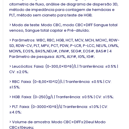
citometria de fluxo, análise de diagrama de dispersão 3D,
método de impedância para contagem de hemácias e
PLT, método sem cianeto para teste de HGB;
> Modo de teste: Modo CBC, modo CBC+DIFF Sangue total
venoso, Sangue total capilar e Pré-diluído;
> Parâmetros: WBC, RBC, HGB, HCT, MCV, MCH, MCHC, RDW-
SD, RDW-CV, PLT, MPV, PCT, PDW, P-LCR, P-LCC, NEU%, LYM%,
MON%, EOS%, BAS%,NEU#, LYM#, SEG#, EOS#, BAS# | 4
Parâmetro de pesquisa: ALY%, ALY#, IG%, IG#;
> Leucócitos: Faixa: (0~300,0×10^9)/L | Tranferência: ≤0.5% |
CV: ≤2.0%;
> RBC: Faixa: (0~8,00×10^12)/L | Tranferência: ≤0.5% | CV:
≤1.5%;
> HGB: Faixa: (0~250)g/L | Tranferência: ≤0.5% | CV: ≤1.5%;
> PLT: Faixa: (0~3000×10^9)/L| Tranferência: ≤1.0% | CV:
≤4.0%;
> Volume de amostra: Modo CBC+DIFF≤20eul Modo
CBC≤10eueu;