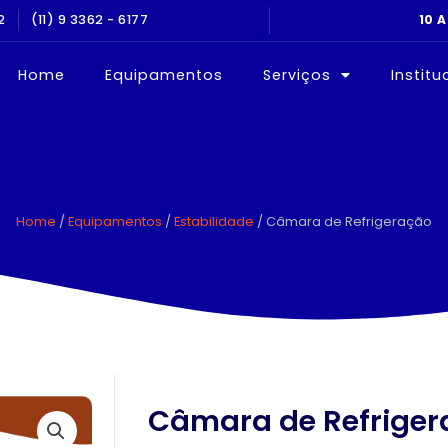
ALIBRAÇÃO E QUALIFICAÇÃO
2
(11) 9 3362 - 6177
10 
Home
Equipamentos
Serviços
Institu
Home
/
Equipamentos
/
Estabilidade
/ Câmara de Refrigeração
Câmara de Refrige