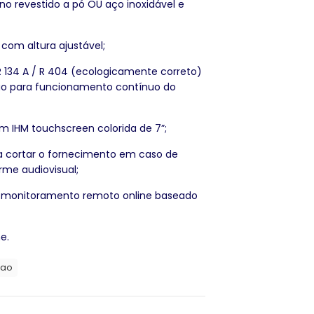
no revestido a pó OU aço inoxidável e
 com altura ajustável;
 134 A / R 404 (ecologicamente correto)
ão para funcionamento contínuo do
 IHM touchscreen colorida de 7”;
a cortar o fornecimento em caso de
rme audiovisual;
ra monitoramento remoto online baseado
e.
cao