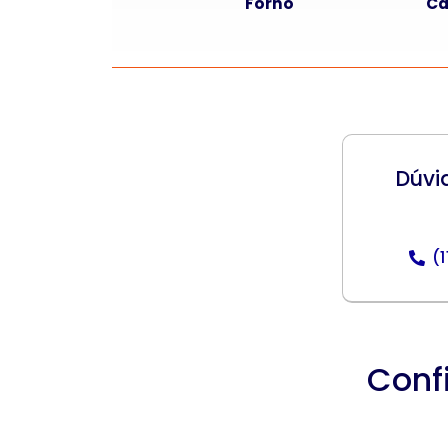
Forno
Câ
Dúvi
(
Conf