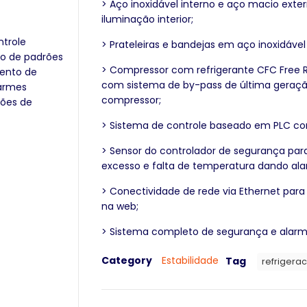
> Aço inoxidável interno e aço macio exter
iluminação interior;
ntrole
> Prateleiras e bandejas em aço inoxidável
o de padrões
> Compressor com refrigerante CFC Free R
ento de
com sistema de by-pass de última geraç
larmes
compressor;
ções de
> Sistema de controle baseado em PLC com
> Sensor do controlador de segurança par
excesso e falta de temperatura dando ala
> Conectividade de rede via Ethernet pa
na web;
> Sistema completo de segurança e alarm
Category
Estabilidade
Tag
refrigera