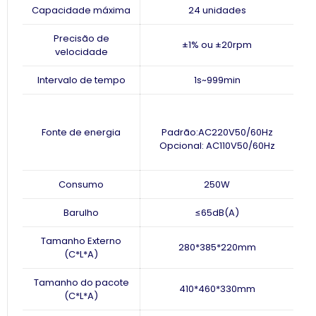
Capacidade máxima
24 unidades
Precisão de
±1% ou ±20rpm
velocidade
Intervalo de tempo
1s~999min
Fonte de energia
Padrão:
AC220V
50/60Hz
Opcional: AC110V
50/60Hz
Consumo
250W
Barulho
≤65dB(A)
Tamanho Externo
280*385*220mm
(C*L*A)
Tamanho do pacote
410*460*330mm
(C*L*A)