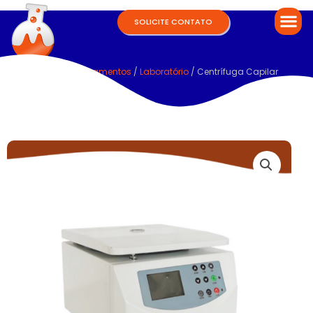
SOLICITE CONTATO
Home
/
Equipamentos
/
Laboratório
/ Centrífuga Capilar