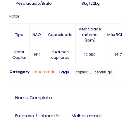
Peso Líquido/Bruto
18kg/22kg
Rotor
Velocidade
Tipo
NÃO.
Capacidade
máxima
Máx.RCF(×g
(rpm)
Rotor
24 tubos
Nº 1
12.000
14170
Capilar
capilares
Category
Laboratório
Tags
,
capilar
centrifuga