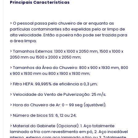
Principais Características
> O pessoal passa pelo chuveiro de ar enquanto as
partículas contaminantes são expelidas pelo ar limpo de
alta velocidade. Então a poeira não pode ser trazida para
a área limpa;
> Tamanhos Externos: 1300 x 1000 x 2050 mm, 1500 x 1000 x
2050 mm ou 1500 x 2000 x 2050 mm;
> Tamanhos da Área do Chuveiro: 800 x 900 x 1930 mm, 800
x 900 x 1930 mm ou 800 x 1900 x 1930 mm;
> Filtro HEPA: 99,995% de eficiência a 0,3 μm;
> Velocidade do Vento de Pulverização: 25 m/s;
> Hora do Chuveiro de Ar: 0 – 99 seg (ajustável);
> Número de bicos SS: 6, 12 ou 24;
> Material do Gabinete (Opcional): 1. Aço totalmente
laminado a frio com revestimento em pó, 2. Aço inoxidável
interno, externo com aço laminado a frio ou 3. Totalmente