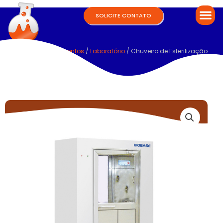
SOLICITE CONTATO
Home
/
Equipamentos
/
Laboratório
/ Chuveiro de Esterilização