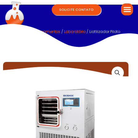
SOLICITE CONTATO
Home
/
Equipamentos
/
Laboratório
/ Liofilizador Piloto