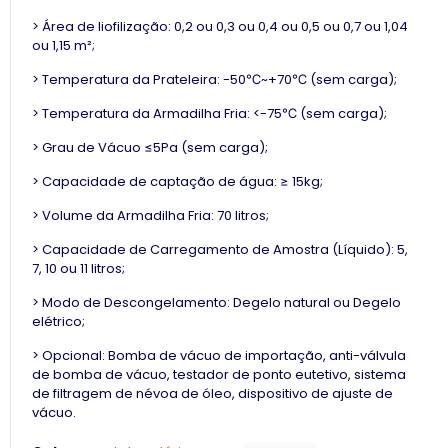
> Área de liofilização: 0,2 ou 0,3 ou 0,4 ou 0,5 ou 0,7 ou 1,04
ou 1,15 m²;
> Temperatura da Prateleira: -50℃~+70℃ (sem carga);
> Temperatura da Armadilha Fria: <-75℃ (sem carga);
> Grau de Vácuo ≤5Pa (sem carga);
> Capacidade de captação de água: ≥ 15kg;
> Volume da Armadilha Fria: 70 litros;
> Capacidade de Carregamento de Amostra (Líquido): 5,
7, 10 ou 11 litros;
> Modo de Descongelamento: Degelo natural ou Degelo
elétrico;
> Opcional: Bomba de vácuo de importação, anti-válvula
de bomba de vácuo, testador de ponto eutetivo, sistema
de filtragem de névoa de óleo, dispositivo de ajuste de
vácuo.