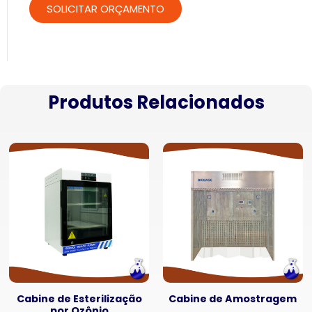
Produtos Relacionados
Cabine de Esterilização
Cabine de Amostragem
por Ozônio