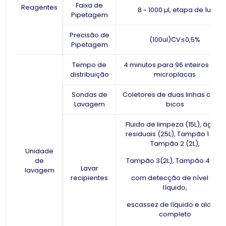
Faixa de
Reagentes
8 ~ 1000 μl, etapa de 1ul
Pipetagem
Precisão de
(100ul)CV≤0,5%
Pipetagem
Tempo de
4 minutos para 96 ​​inteiros par
distribuição
microplacas
Sondas de
Coletores de duas linhas com 
Lavagem
bicos
Fluido de limpeza (15L), águas
residuais (25L), Tampão 1 (5L),
Tampão 2 (2L),
Unidade
de
Tampão 3(2L), Tampão 4(2L),
Lavar
lavagem
recipientes
com detecção de nível de
líquido,
escassez de líquido e alarme
completo