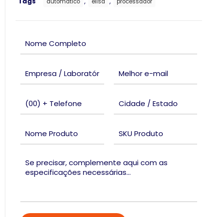
Tags
,
,
automatico
elisa
processador