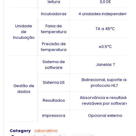
leitura
3,0 DE
Incubadoras
4 unidades independentes
Unidade
Faixa de
TA a 45℃
de
temperatura
Incubação
Precisão de
±0.5℃
temperatura
Sistema de
Janelas 7
software
Bidirecional, suporte ao
Sistema LIS
protocolo HL7
Gestão de
dados
Absorvância e resultados
Resultados
revisáveis ​​por software
Impressora
Opcional externo
Category
Laboratório