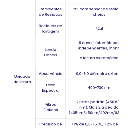
Recipientes
25L com sensor de resíduos
de Resíduos
cheios
Resíduos de
<2μl
lavagem
8 canais fotométricos
independentes, mono
Lendo
Canais
e leitura dicromática
Absorvância
0,0~3,0 diâmetro externo
Unidade
de leitura
Faixa
400-700 nm
Espectral
2 filtros padrão (450.630
Filtros
nm); Mais 2 a pedido
Ópticos
(405nm/450nm/492nm/630nm
Precisão de
±1% de 0,0~1,5 DE, ±2% de 1,5 a