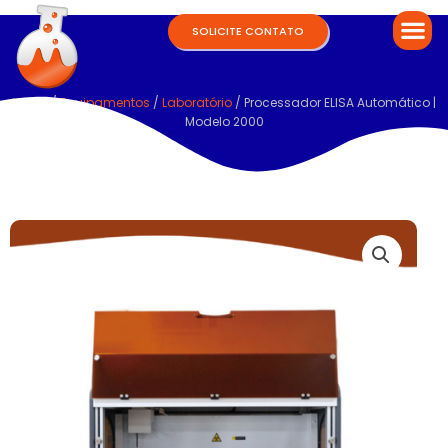
SOLICITE CONTATO
Home
/
Equipamentos
/
Laboratório
/ Processador ELISA Automático |
Modelo 2000