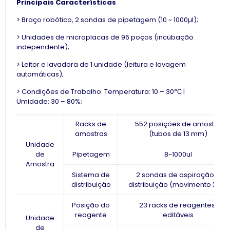
Principais Características
> Braço robótico, 2 sondas de pipetagem (10 ~ 1000μl);
> Unidades de microplacas de 96 poços (incubação
independente);
> Leitor e lavadora de 1 unidade (leitura e lavagem
automáticas);
> Condições de Trabalho: Temperatura: 10 – 30℃ |
Umidade: 30 – 80%;
Racks de
552 posições de amostra
amostras
(tubos de 13 mm)
Unidade
de
Pipetagem
8~1000ul
Amostra
Sistema de
2 sondas de aspiração e
distribuição
distribuição (movimento XYZ)
Posição do
23 racks de reagentes,
reagente
editáveis
Unidade
de