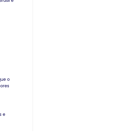
rasil e
que o
iores
s e