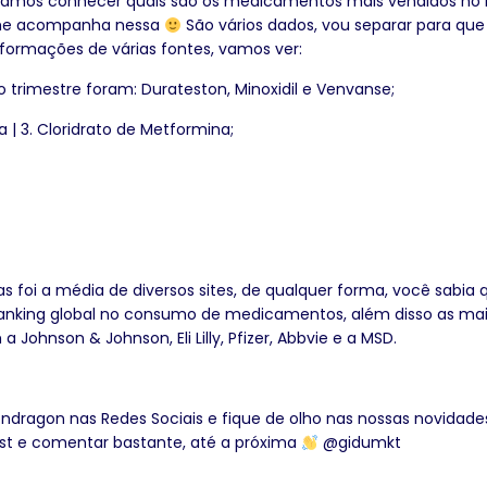
e vamos conhecer quais são os medicamentos mais vendidos no B
o me acompanha nessa
São vários dados, vou separar para que
nformações de várias fontes, vamos ver:
trimestre foram: Durateston, Minoxidil e Venvanse;
ca | 3. Cloridrato de Metformina;
 foi a média de diversos sites, de qualquer forma, você sabia 
 ranking global no consumo de medicamentos, além disso as ma
ohnson & Johnson, Eli Lilly, Pfizer, Abbvie e a MSD.
ragon nas Redes Sociais e fique de olho nas nossas novidade
ost e comentar bastante, até a próxima
@gidumkt