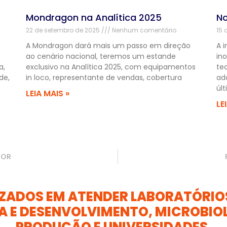
Mondragon na Analítica 2025
No
22 de setembro de 2025
Nenhum comentário
15 
A Mondragon dará mais um passo em direção
A 
ao cenário nacional, teremos um estande
in
a,
exclusivo na Analítica 2025, com equipamentos
te
de,
in loco, representante de vendas, cobertura
ad
úl
LEIA MAIS »
LE
IOR
IZADOS EM ATENDER LABORATÓRIOS
A E DESENVOLVIMENTO, MICROBIOL