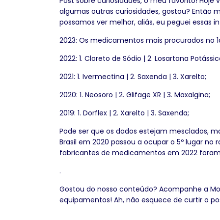
Post sobre curiosidades, o meu favorito! Hoj
algumas outras curiosidades, gostou? Entã
possamos ver melhor, aliás, eu peguei essas i
2023: Os medicamentos mais procurados no 1o 
2022: 1. Cloreto de Sódio | 2. Losartana Potássi
2021: 1. Ivermectina | 2. Saxenda | 3. Xarelto;
2020: 1. Neosoro | 2. Glifage XR | 3. Maxalgina;
2019: 1. Dorflex | 2. Xarelto | 3. Saxenda;
Pode ser que os dados estejam mesclados, mas
Brasil em 2020 passou a ocupar o 5º lugar no
fabricantes de medicamentos em 2022 foram a J
.
Gostou do nosso conteúdo? Acompanhe a Mond
equipamentos! Ah, não esquece de curtir o p