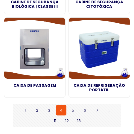
CABINE DE SEGURANÇA
CABINE DE SEGURANÇA
BIOLÓGICA | CLASSE III
CITOTÓXICA
CAIXA DE PASSAGEM
CAIXA DE REFRIGERAÇÃO
PORTÁTIL
1
2
3
4
5
6
7
…
11
12
13