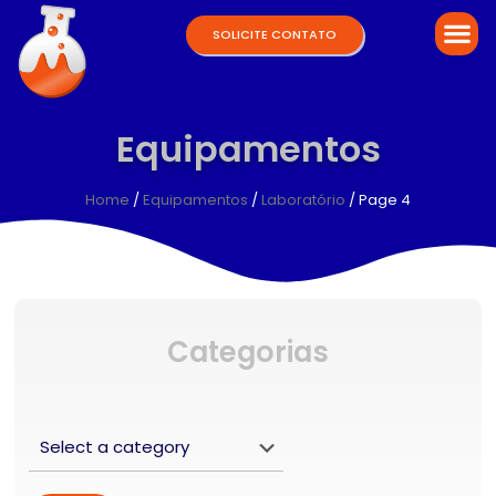
SOLICITE CONTATO
Equipamentos
Home
/
Equipamentos
/
Laboratório
/ Page 4
Categorias