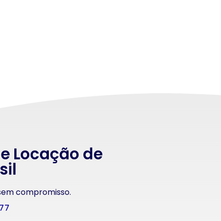
 e Locação de
sil
 sem compromisso.
177