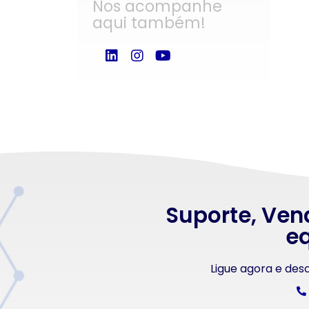
Nos acompanhe
aqui também!
Suporte, Ven
eq
Ligue agora e de