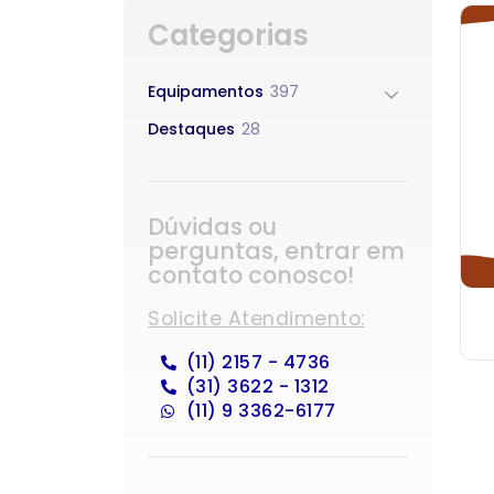
Categorias
Equipamentos
397
Destaques
28
Dúvidas ou
perguntas, entrar em
contato conosco!
Solicite Atendimento:
(11) 2157 - 4736
(31) 3622 - 1312
(11) 9 3362-6177