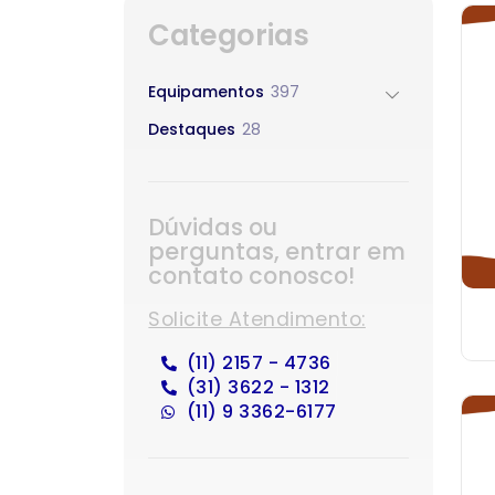
Categorias
Equipamentos
397
Destaques
28
Dúvidas ou
perguntas, entrar em
contato conosco!
Solicite Atendimento:
(11) 2157 - 4736
(31) 3622 - 1312
(11) 9 3362-6177