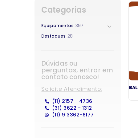
Categorias
Equipamentos
397
Destaques
28
Dúvidas ou
perguntas, entrar em
contato conosco!
BAL
Solicite Atendimento:
(11) 2157 - 4736
(31) 3622 - 1312
(11) 9 3362-6177