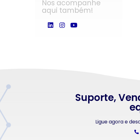
Nos acompanhe
aqui também!
Suporte, Ven
eq
Ligue agora e de