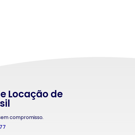
 e Locação de
sil
 sem compromisso.
177