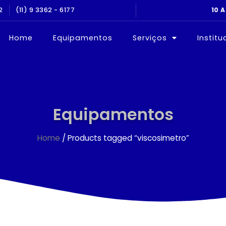
ALIBRAÇÃO E QUALIFICAÇÃO
2
(11) 9 3362 - 6177
10 
Home
Equipamentos
Serviços
Institu
Equipamentos
Home
/ Products tagged “viscosimetro”