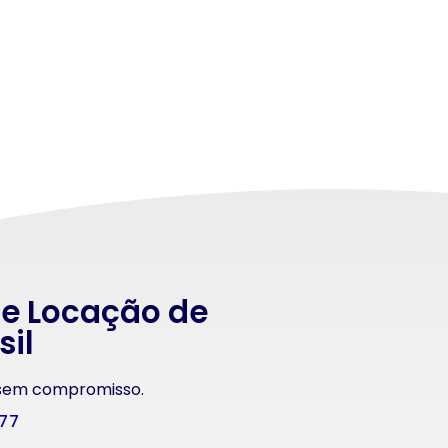
 e Locação de
sil
 sem compromisso.
177