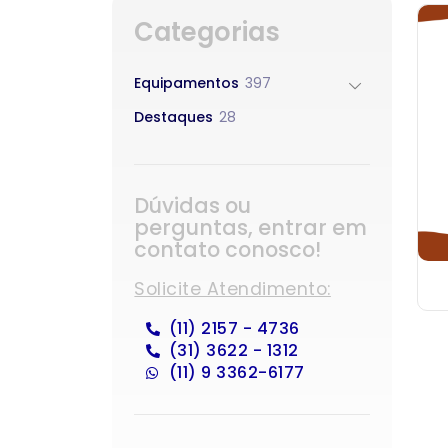
Categorias
Equipamentos
397
Destaques
28
Dúvidas ou
perguntas, entrar em
contato conosco!
Solicite Atendimento:
(11) 2157 - 4736
(31) 3622 - 1312
(11) 9 3362-6177