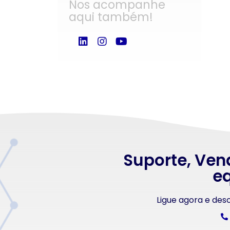
Nos acompanhe
aqui também!
Suporte, Ven
eq
Ligue agora e de