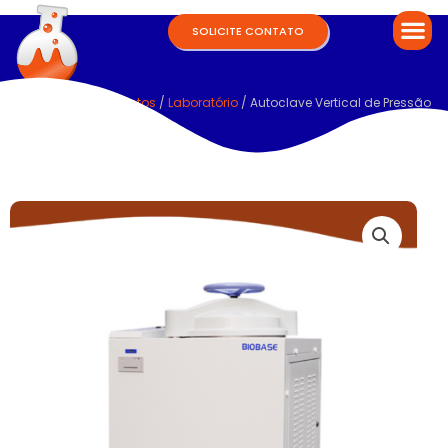
SOLICITE CONTATO
Home
/
Equipamentos
/
Laboratório
/ Autoclave Vertical de Pressão