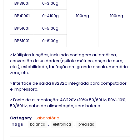
BP31001
0-31
00
g
BP41001
0-41
00
g
100mg
100mg
BP51001
0-51
00
g
BP61001
0-61
00
g
> Múltiplas funções, incluindo contagem automática,
conversão de unidades (quilate métrico, onça de ouro,
etc.),
estabilidade, tarifação em grande escala, memória
zero, etc;
>
Interface de saída RS232C integrada para computador
e impressora;
> Fonte de alimentação: AC220V±10%» 50/60Hz; 110V±10%,
50/60Hz, cabo de alimentação, sem bateria.
Category
Laboratório
Tags
,
,
balanca
eletronica
precisao