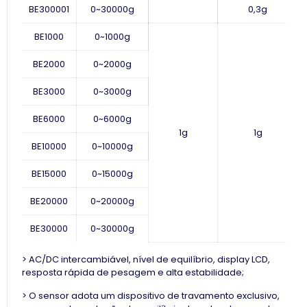
BE300001
0~30000g
0,3g
BE1000
0~1000g
BE2000
0~2000g
BE3000
0~3000g
BE6000
0~6000g
1g
1g
BE10000
0~10000g
BE15000
0~15000g
BE20000
0~20000g
BE30000
0~30000g
> AC/DC intercambiável, nível de equilíbrio, display LCD,
resposta rápida de pesagem e alta estabilidade;
> O sensor adota um dispositivo de travamento exclusivo,