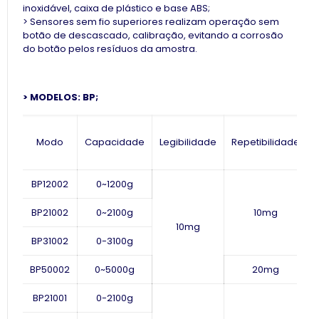
inoxidável, caixa de plástico e base ABS;
> Sensores sem fio superiores realizam operação sem
botão de descascado, calibração, evitando a corrosão
do botão pelos resíduos da amostra.
> MODELOS: BP;
M
o
do
Capacidade
Legibilidade
Repetibilidade
BP12002
0~1200g
BP21002
0~2100g
10mg
10mg
BP31002
0-3100
g
BP50002
0~5000g
20mg
BP21001
0-21
00
g