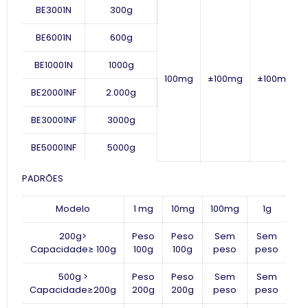
BE3001N
300g
BE6001N
600g
BE10001N
1000g
100mg
±100mg
±100mg
BE20001NF
2.000g
BE30001NF
3000g
BE50001NF
5000g
PADRÕES
Modelo
1 mg
10mg
100mg
1g
200g>
Peso
Peso
Sem
Sem
Capacidade
≥
100g
100g
100g
peso
peso
500g >
Peso
Peso
Sem
Sem
Capacidade
≥
200g
200g
200g
peso
peso