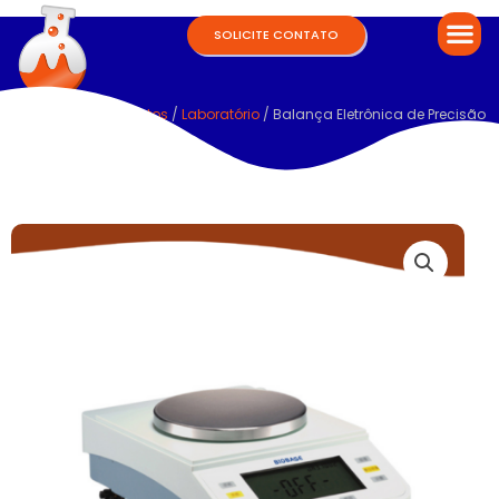
SOLICITE CONTATO
Home
/
Equipamentos
/
Laboratório
/ Balança Eletrônica de Precisão