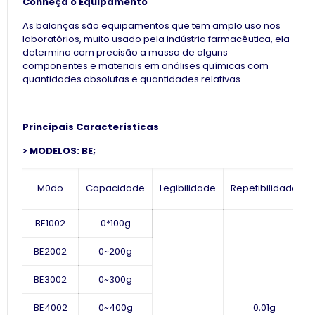
Conheça o Equipamento
As balanças são equipamentos que tem amplo uso nos
laboratórios, muito usado pela indústria farmacêutica, ela
determina com precisão a massa de alguns
componentes e materiais em análises químicas com
quantidades absolutas e quantidades relativas.
Principais Características
> MODELOS: BE;
M
0
do
Capacidade
Legibilidade
Repetibilidade
BE1002
0
*100
g
BE2002
0~200g
BE3002
0~300g
BE4002
0~
400g
0,01g