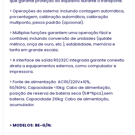
que garante proteção do equilíbrio durante o transporte;
> Operações do sistema: incluindo contagem automática,
porcentagem, calibração automática, calibração
multiponto, pesos padrão (opcional);
> Múltiplas funções garantem uma operação fácil e
confiável, incluindo conversão de unidades (quilate
métrico, onça de ouro, etc.), estabilidade, memória e
tarifa em grande escala;
> A interface de saída RS232C integrada garante conexão
direta a equipamentos externos, como computador e
impressora;
> Fonte de alimentação:
AC110/220V±10%,
50/60Hz; Capacidade <10kg: Cabo de alimentação,
posição de reserva de bateria seca (5#*6pcs),sem
bateria; Capacidade 210kg: Cabo de alimentação,
acumulador.
> MODELOS: BE-G/N;