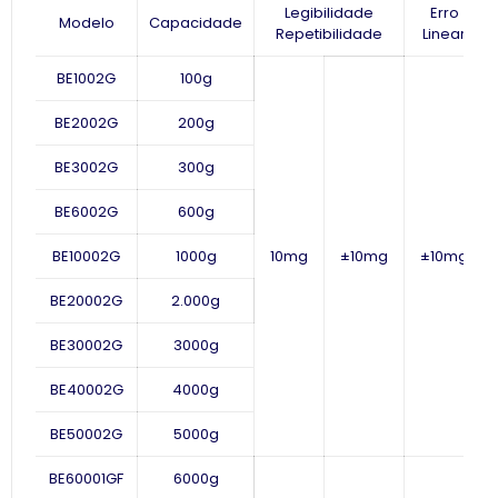
Legibilidade
Erro
Modelo
Capacidade
Repetibilidade
Linear
BE1002G
100g
BE2002G
200g
BE3002G
300g
BE6002G
600g
BE10002G
1000g
10mg
±10mg
±10mg
BE20002G
2.000g
BE30002G
3000g
BE40002G
4000g
BE50002G
5000g
BE60001GF
6000g