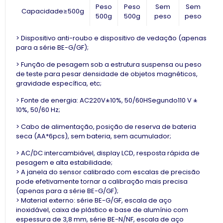
Peso
Peso
Sem
Sem
Capacidade
≥
500g
500g
500g
peso
peso
> Dispositivo anti-roubo e dispositivo de vedação (apenas
para a série BE-G/GF);
> Função de pesagem sob a estrutura suspensa ou peso
de teste para pesar densidade de objetos magnéticos,
gravidade específica, etc;
> Fonte de energia:
AC220V±10%, 50/60H
Segundo
110 V ±
10%, 50/60 Hz;
> Cabo de alimentação, posição de reserva de bateria
seca (AA*6pcs), sem bateria, sem acumulador;
> AC/DC intercambiável, display LCD, resposta rápida de
pesagem e alta estabilidade;
> A janela do sensor calibrado com escalas de precisão
pode efetivamente tornar a calibração mais precisa
(apenas para a série BE-G/GF);
> Material externo:
série BE-G/GF, escala de aço
inoxidável, caixa de plástico e base de alumínio com
espessura de 3,8 mm,
série BE-N/NF, escala de aço