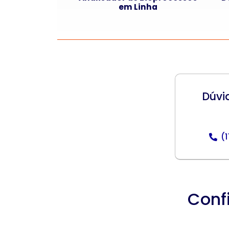
em Linha
Dúvi
(
Conf