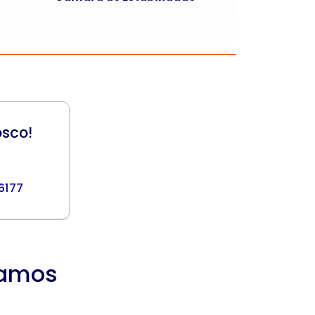
osco!
 6177
tamos