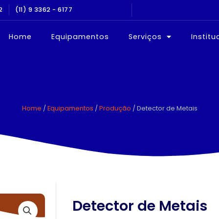
2
NOS NO MERCADO
(11) 9 3362 - 6177
EQUIPAMEN
Home
Equipamentos
Serviços
Institu
Home
/
Equipamentos
/
Produção
/ Detector de Metais
Detector de Metais