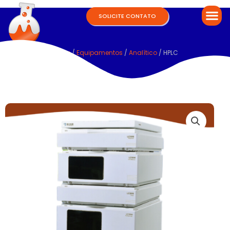
SOLICITE CONTATO
Home
/
Equipamentos
/
Analítico
/ HPLC