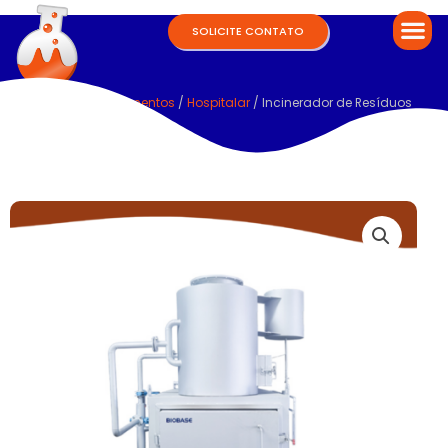
SOLICITE CONTATO
Home
/
Equipamentos
/
Hospitalar
/ Incinerador de Resíduos