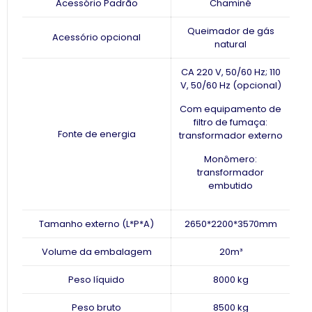
Acessório Padrão
Chaminé
Queimador de gás
Acessório opcional
natural
CA 220 V, 50/60 Hz; 110
V, 50/60 Hz (opcional)
Com equipamento de
filtro de fumaça:
Fonte de energia
transformador externo
Monômero:
transformador
embutido
Tamanho externo (L*P*A)
2650*2200*3570mm
Volume da embalagem
20
m³
Peso líquido
8000 kg
Peso bruto
8500 kg