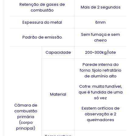
Retenção de gases de
Mais de 2 segundos
combustão
Espessura do metal
6mm
Sem fumaça e sem
Padrão de emissão
cheiro
Capacidade
200~300kg/lote
Parede interna do
forno: tijolo refratário
de alumínio alto
Cofre: mulita fundível,
que é fundida de uma
Material
só vez
Câmara de
Existem orifícios de
combustão
observação e 2
primária
queimadores
(corpo
principal)