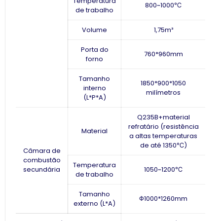
Temperatura
800~1000℃
de trabalho
Volume
1,75m³
Porta do
760*960mm
forno
Tamanho
1850*900*1050
interno
milímetros
(L*P*A)
Q235B+material
refratário (resistência
Material
a altas temperaturas
de até 1350℃)
Câmara de
combustão
Temperatura
secundária
1050~1200℃
de trabalho
Tamanho
Φ1000*1260mm
externo (L*A)