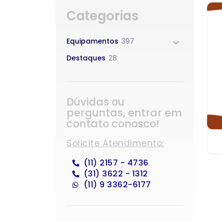
Categorias
Equipamentos
397
Destaques
28
Dúvidas ou
perguntas, entrar em
contato conosco!
Solicite Atendimento:
(11) 2157 - 4736
(31) 3622 - 1312
(11) 9 3362-6177