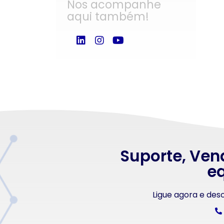
Nos acompanhe
aqui também!
Suporte, Ven
eq
Ligue agora e de