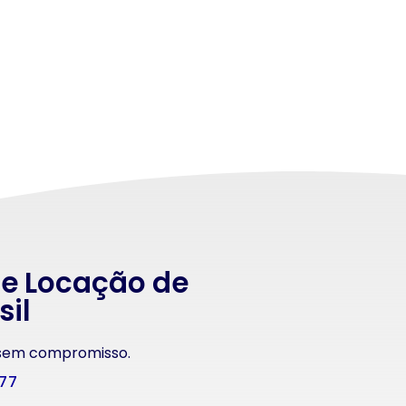
 e Locação de
sil
 sem compromisso.
177