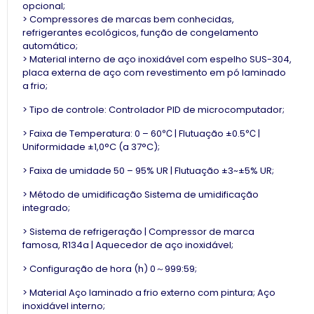
opcional;
> Compressores de marcas bem conhecidas,
refrigerantes ecológicos, função de congelamento
automático;
> Material interno de aço inoxidável com espelho SUS-304,
placa externa de aço com revestimento em pó laminado
a frio;
> Tipo de controle: Controlador PID de microcomputador;
> Faixa de Temperatura: 0 – 60℃ | Flutuação ±0.5℃ |
Uniformidade ±1,0°C (a 37°C);
> Faixa de umidade 50 – 95% UR | Flutuação ±3~±5% UR;
> Método de umidificação Sistema de umidificação
integrado;
> Sistema de refrigeração | Compressor de marca
famosa, R134a | Aquecedor de aço inoxidável;
> Configuração de hora (h) 0～999:59;
> Material Aço laminado a frio externo com pintura; Aço
inoxidável interno;