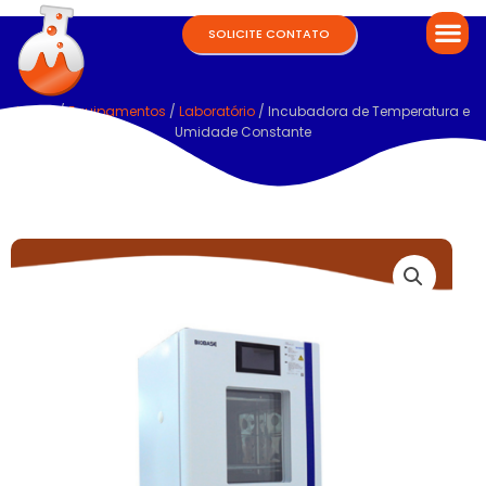
SOLICITE CONTATO
Home
/
Equipamentos
/
Laboratório
/ Incubadora de Temperatura e
Umidade Constante