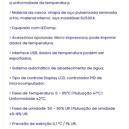
a uniformidade da temperatura;
> Material da casca: chapa de aço pulverizada laminada
a frio; material interno: aço inoxidável SUS304;
> Equipado com LEDomp;
> Acessórios opcionais: Micro impressora, pode imprimir
dados de temperatura;
> Interface USB, dados de temperatura podem ser
exportados;
> Sistema automático de abastecimento de água;
> Tipo de controle Display LCD, controlador PID de
microcomputador;
> Faixa de Temperatura: 0 – 65℃ | Flutuação ±1℃ |
Uniformidade ±2℃;
> Faixa de umidade: 50 – 90% UR | Flutuação de umidade
±5~8% UR;
> Precisão de exibição 0,1 ℃ / 1% UR;