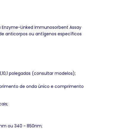
u Enzyme-Linked Immunosorbent Assay
de anticorpos ou antígenos específicos
,10,1 polegadas (consultar modelos);
primento de onda único e comprimento
ais;
0nm ou 340 ~ 850nm;