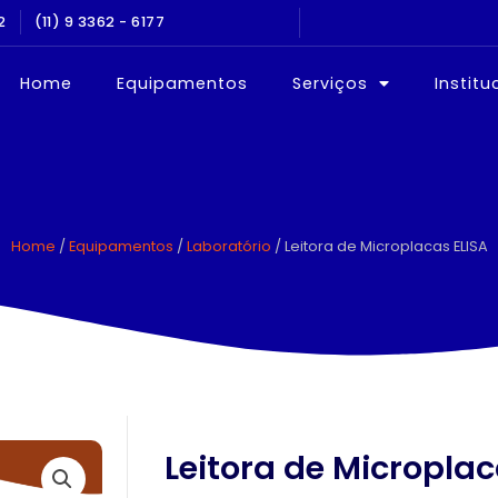
2
NOS NO MERCADO
(11) 9 3362 - 6177
EQUIPAMEN
Home
Equipamentos
Serviços
Institu
Home
/
Equipamentos
/
Laboratório
/ Leitora de Microplacas ELISA
Leitora de Microplac