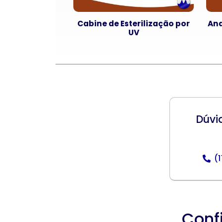
Cabine de Esterilização por
Ana
UV
Dúvi
(
Conf