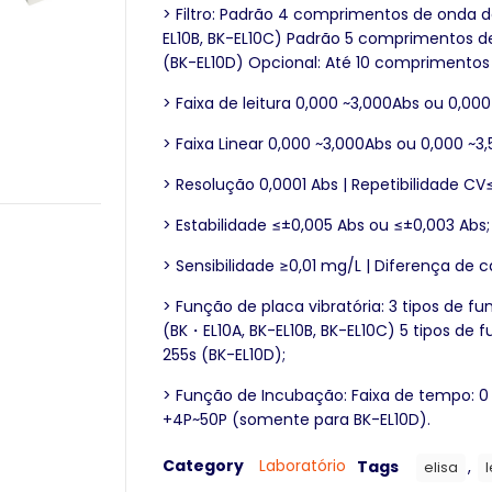
> Filtro: Padrão 4 comprimentos de onda d
EL10B, BK-EL10C) Padrão 5 comprimentos d
(BK-EL10D) Opcional: Até 10 comprimentos
> Faixa de leitura 0,000 ~3,000Abs ou 0,00
> Faixa Linear 0,000 ~3,000Abs ou 0,000 ~3
> Resolução 0,0001 Abs | Repetibilidade CV
> Estabilidade ≤±0,005 Abs ou ≤±0,003 Abs;
> Sensibilidade ≥0,01 mg/L | Diferença de c
> Função de placa vibratória: 3 tipos de fun
(BK・EL10A, BK-EL10B, BK-EL10C) 5 tipos de f
255s (BK-EL10D);
> Função de Incubação: Faixa de tempo: 0 
+4P~50P (somente para BK-EL10D).
Category
Laboratório
Tags
,
elisa
l