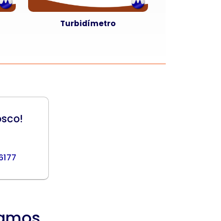
l
Turbidímetro
osco!
 6177
tamos