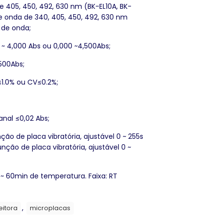
e 405, 450, 492, 630 nm (BK-EL10A, BK-
e onda de 340, 405, 450, 492, 630 nm
 de onda;
0 ~ 4,000 Abs ou 0,000 ~4,500Abs;
,500Abs;
≤1.0% ou CV≤0.2%;
anal ≤0,02 Abs;
ção de placa vibratória, ajustável 0 ~ 255s
unção de placa vibratória, ajustável 0 ~
~ 60min de temperatura. Faixa: RT
,
eitora
microplacas