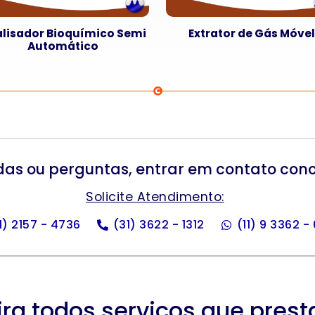
lisador Bioquímico Semi
Extrator de Gás Móve
Automático
das ou perguntas, entrar em contato con
Solicite Atendimento:
11) 2157 - 4736
(31) 3622 - 1312
(11) 9 3362 -
ira todos serviços que pres