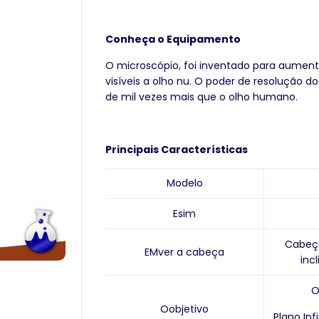
Conheça o Equipamento
O microscópio, foi inventado para aument
visíveis a olho nu. O poder de resolução d
de mil vezes mais que o olho humano.
Principais Características
M
odelo
E
sim
Cabeça
EM
ver a cabeça
inc
O
O
objetivo
Plano Infi