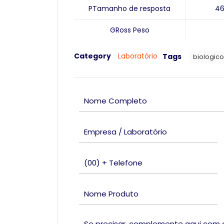
P
Tamanho de resposta
4
G
Ross Peso
Category
Laboratório
Tags
biologico