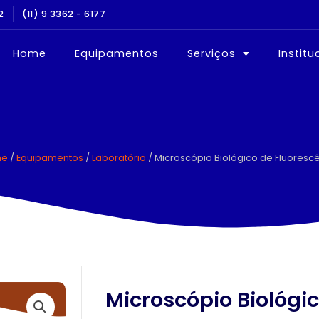
2
NOS NO MERCADO
(11) 9 3362 - 6177
EQUIPAMEN
Home
Equipamentos
Serviços
Institu
me
/
Equipamentos
/
Laboratório
/ Microscópio Biológico de Fluoresc
Microscópio Biológi