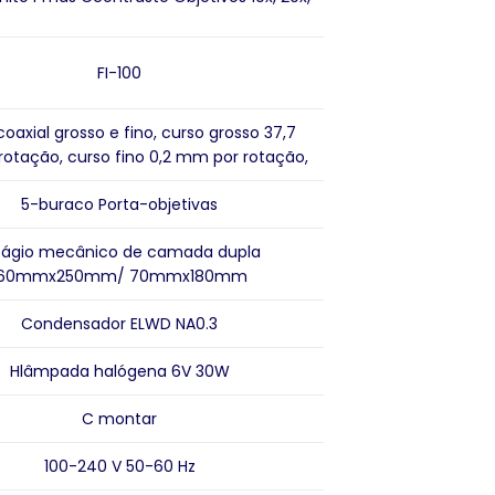
FI-100
coaxial grosso e fino, curso grosso 37,7
otação, curso fino 0,2 mm por rotação,
5
-buraco
Porta-objetivas
tágio mecânico de camada dupla
160mmx250mm/ 70mmx180mm
Condensador ELWD NA0.3
H
lâmpada halógena 6V 30W
C
montar
1
00-240 V 50-60 Hz