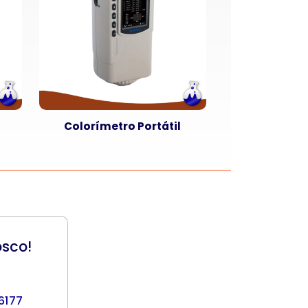
Colorímetro Portátil
osco!
 6177