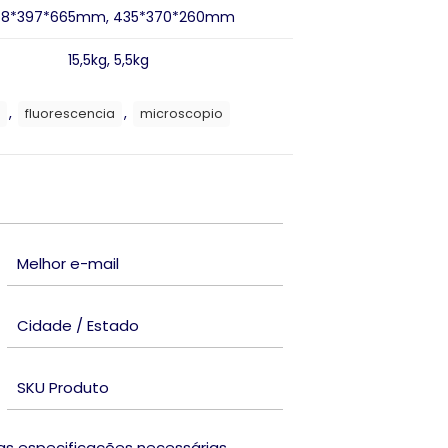
68*397*665mm, 435*370*260mm
1
5,5kg, 5,5kg
,
,
fluorescencia
microscopio