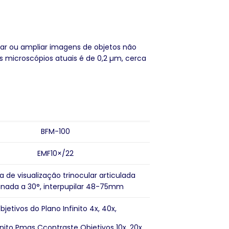
ar ou ampliar imagens de objetos não
os microscópios atuais é de 0,2 µm, cerca
B
FM-100
EM
F10
×
/22
 de visualização trinocular articulada
linada a 30°, interpupilar 48-75mm
bjetivos do Plano Infinito 4x, 40x,
nito P
mas
C
contraste
Objetivos 10x, 20x,