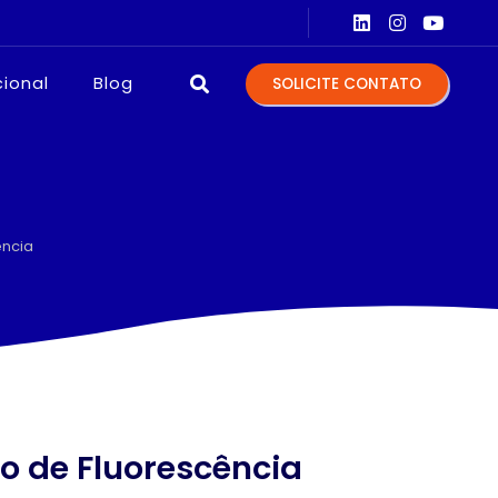
TOS PARA LABORATÓRIOS
EQUIPA
cional
Blog
SOLICITE CONTATO
ência
co de Fluorescência