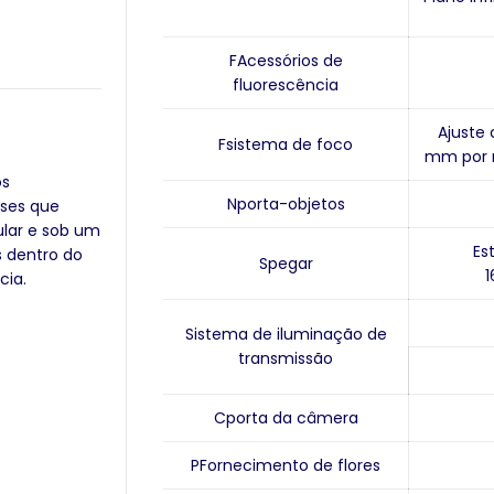
F
Acessórios de
fluorescência
Ajuste 
F
sistema de foco
mm por r
os
N
porta-objetos
ises que
ular e sob um
Es
s dentro do
S
pegar
cia.
Sistema de iluminação de
transmissão
C
porta da câmera
P
Fornecimento de flores