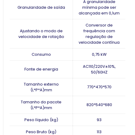
A granularidade
Granularidade de saída
mínima pode ser
alcançada em 0,1um
Conversor de
Ajustando o modo de
frequência com
velocidade de rotação
regulação de
velocidade contínua
Consumo
0,75 kW
AC110/220V±10%,
Fonte de energia
50/60HZ
Tamanho externo
770*470*570
(L*P*A)mm
Tamanho do pacote
820*540*680
(L*P*A)mm
Peso líquido (kg)
93
Peso Bruto (kg)
113