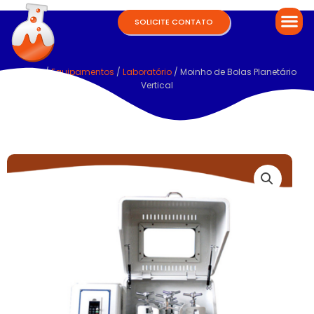
SOLICITE CONTATO
Home
/
Equipamentos
/
Laboratório
/ Moinho de Bolas Planetário
Vertical