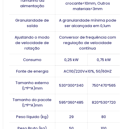
Tamanho da
crocante<10mm, Outros
alimentação
materiais<3mm
Granularidade de
A granularidade mínima pode
saída
ser alcançada em 0,1um
Ajustando o modo
Conversor de frequência com
de velocidade de
regulação de velocidade
rotação
contínua
Consumo
0,25 kW
0,75 kW
Fonte de energia
AC110/220V±10%, 50/60HZ
Tamanho externo
530*300*340
750*470*565
(L*P*A)mm
Tamanho do pacote
595*360*485
820*530*720
(L*P*A)mm
Peso líquido (kg)
29
80
Peso Bruto (kg)
50
100