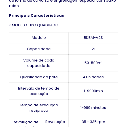
de forma de curva 3D e engrenagem especial com baixo
ruído.
Principais Características
> MODELO TIPO QUADRADO
Modelo
BKBM-V2S
Capacidade
2L
Volume de cada
50~500ml
capacidade
Quantidade do pote
4 unidades
Intervalo de tempo de
1~9999min
execução
Tempo de execução
1~999 minutos
recíproco
Revolução
35 ~ 335 rpm
Revolução de