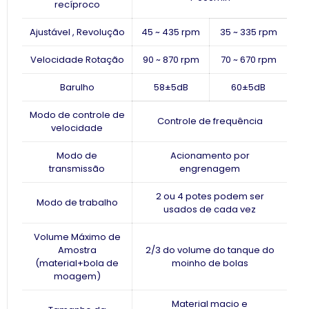
recíproco
Ajustável , Revolução
45 ~ 435 rpm
35 ~ 335 rpm
Velocidade Rotação
90 ~ 870 rpm
70 ~ 670 rpm
Barulho
58±5dB
60±5dB
Modo de controle de
Controle de frequência
velocidade
Modo de
Acionamento por
transmissão
engrenagem
2 ou 4 potes podem ser
Modo de trabalho
usados ​​de cada vez
Volume Máximo de
Amostra
2/3 do volume do tanque do
(material+bola de
moinho de bolas
moagem)
Material macio e