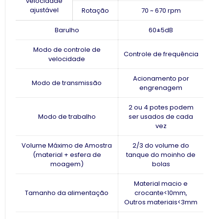
velocidade
ajustável
Rotação
70 ~ 670 rpm
Barulho
60±5dB
Modo de controle de
Controle de frequência
velocidade
Acionamento por
Modo de transmissão
engrenagem
2 ou 4 potes podem
Modo de trabalho
ser usados ​​de cada
vez
Volume Máximo de Amostra
2/3 do volume do
(material + esfera de
tanque do moinho de
moagem)
bolas
Material macio e
Tamanho da alimentação
crocante<10mm,
Outros materiais<3mm