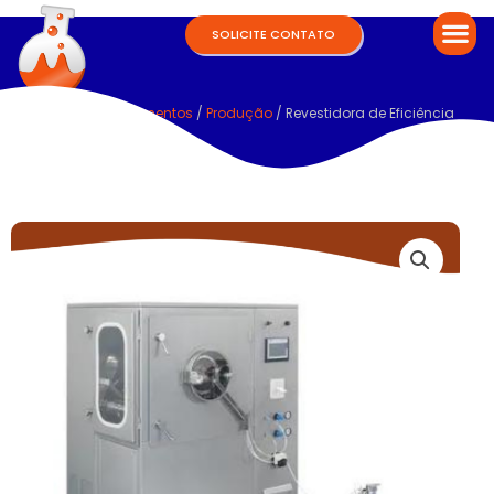
SOLICITE CONTATO
Home
/
Equipamentos
/
Produção
/ Revestidora de Eficiência