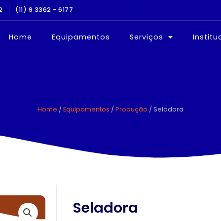
2
NOS NO MERCADO
(11) 9 3362 - 6177
EQUIPAMEN
Home
Equipamentos
Serviços
Institu
Home
/
Equipamentos
/
Produção
/ Seladora
Seladora