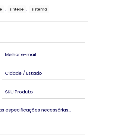
,
,
te
sintese
sistema