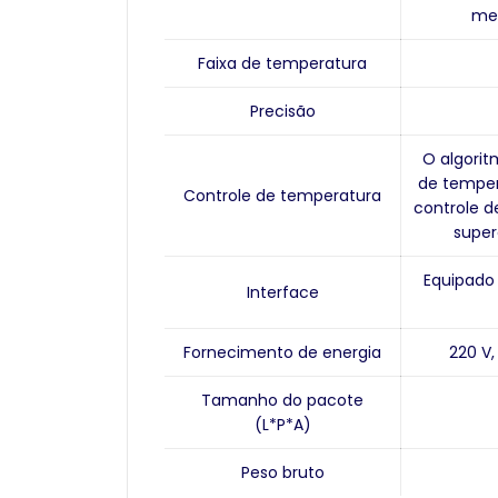
mec
Faixa de temperatura
Precisão
O algori
de temper
Controle de temperatura
controle 
super
Equipado
Interface
Fornecimento de energia
220 V,
Tamanho do pacote
(L*P*A)
Peso bruto