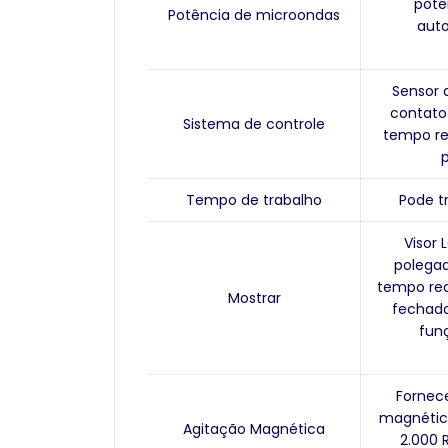
potê
Potência de microondas
aut
Sensor 
contato
Sistema de controle
tempo re
Tempo de trabalho
Pode t
Visor 
polegad
tempo rea
Mostrar
fechado
funç
Fornece
magnética
Agitação Magnética
2.000 