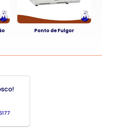
ão
Ponto de Fulgor
osco!
 6177