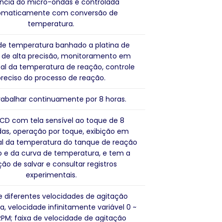
ncia do micro-ondas é controlada
omaticamente com conversão de
temperatura.
de temperatura banhado a platina de
 de alta precisão, monitoramento em
al da temperatura de reação, controle
preciso do processo de reação.
rabalhar continuamente por 8 horas.
LCD com tela sensível ao toque de 8
as, operação por toque, exibição em
l da temperatura do tanque de reação
 e da curva de temperatura, e tem a
ão de salvar e consultar registros
experimentais.
 diferentes velocidades de agitação
, velocidade infinitamente variável 0 ~
RPM; faixa de velocidade de agitação