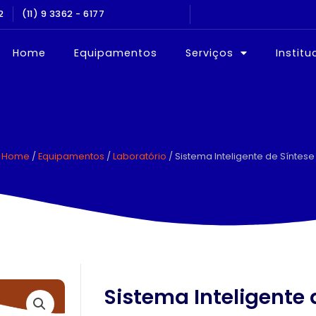
2
NOS NO MERCADO
(11) 9 3362 - 6177
EQUIPAMEN
Home
Equipamentos
Serviços
Institu
Home
/
Equipamentos
/
Laboratório
/ Sistema Inteligente de Síntese
Sistema Inteligente 