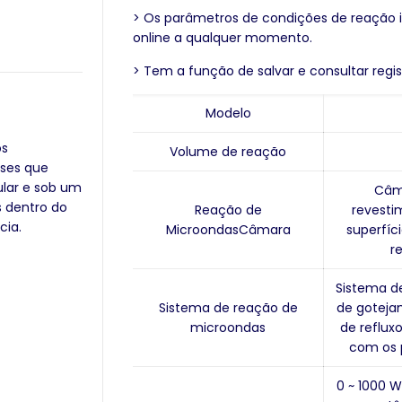
> Os parâmetros de condições de reação
online a qualquer momento.
> Tem a função de salvar e consultar regis
Modelo
os
Volume de reação
ises que
ular e sob um
Câma
s dentro do
Reação de
revesti
cia.
Microondas
Câmara
superfíci
r
Sistema de
Sistema de reação de
de goteja
microondas
de reflux
com os p
0 ~ 1000 W