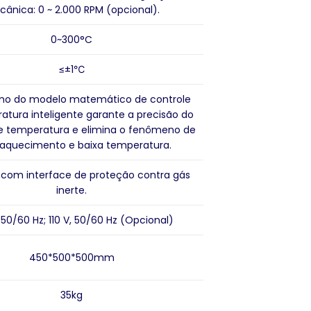
ânica: 0 ~ 2.000 RPM (opcional).
0~300°C
≤±1℃
tmo do modelo matemático de controle
atura inteligente garante a precisão do
de temperatura e elimina o fenômeno de
aquecimento e baixa temperatura.
 com interface de proteção contra gás
inerte.
 50/60 Hz; 110 V, 50/60 Hz (Opcional)
450*500*500mm
35kg